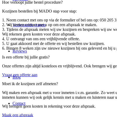
Hoe verloopt jullie bestel procedure?
Kozijnen bestellen bij MADO stap voor stap:
1. Neem contact met ons op via de formulier of bel ons op: 050 205 
2. Wij nemen contact met u op om een afspraak te maken.
Veelgestelde vragen
3. Tijdens de afspraak meten wij uw kozijnen en bespreken wij uw we
Wij rekenen geen kosten voor deze afspraak.
4. U ontvangt van ons een vrijblijvende offerte.
5. U gaat akkoord met de offerte en wij bestellen uw kozijnen.
6. Binnen 8 weken zijn uw nieuwe kozijnen bij ons geleverd en bij u
Reviews
Is een offerte bij jullie gratis?
Onze offertes zijn altijd kosteloos en vrijblijvend. Ook brengen wij 
Vraag een offerte aan
Blog
Moet ik de kozijnen zelf afmeten?
Wij maken een afspraak met u voor inmeten i.v.m. garantie. Zo weet u
inmeten kunnen wij ook gelijk kennis met u maken en luisteren naar
Contact
Wij brengen geen kosten in rekening voor deze afspraak.
Maak een afspraak