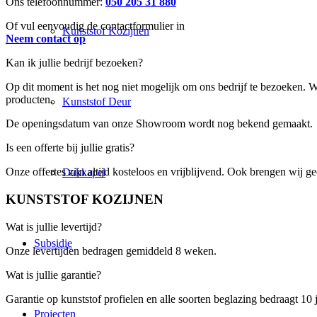
Ons telefoonnummer:
050 205 31 880
Of vul eenvoudig de contactformulier in
Kunststof Kozijnen
Neem contact op
Kan ik jullie bedrijf bezoeken?
Op dit moment is het nog niet mogelijk om ons bedrijf te bezoeken.
producten.
Kunststof Deur
De openingsdatum van onze Showroom wordt nog bekend gemaakt.
Is een offerte bij jullie gratis?
Onze offertes zijn altijd kosteloos en vrijblijvend. Ook brengen wij 
Dakkapel
KUNSTSTOF KOZIJNEN
Wat is jullie levertijd?
Subsidie
Onze levertijden bedragen gemiddeld 8 weken.
Wat is jullie garantie?
Garantie op kunststof profielen en alle soorten beglazing bedraagt 10 
Projecten