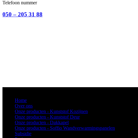
Telefoon nummer
050 – 205 31 88
Home
Over ons
Onze producten - Kunststof Kozijnen
Onze producten - Kunststof Deur
Onze producten - Dakkapel
Onze producten - Soffio Wandverwarmingspanelen
Subsidie