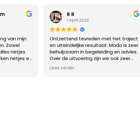
Maarten Hindriks
26
17 Maart 2026
reden met het traject
Voor de plaatsing vriendelijk 
 resultaat. Mado is zeer
contact gehad met MADO.
begeleiding en advies.
Verschillende offertes gekre
ing zijn we ook zeer
elke vraag werd rustig vrijblij
 iedere dag netjes
beantwoord. Plaatsing lukte n
Lees verder
 Aardige en
helemaal in 1 dag, maar ons n
nsen, die verstand van
kou laten zitten. Wat langer
Voor de volgende klus
doorgewerkt en de afwerkin
 al weer benaderd.
later gedaan. Zeer tevreden!
en aanrader.