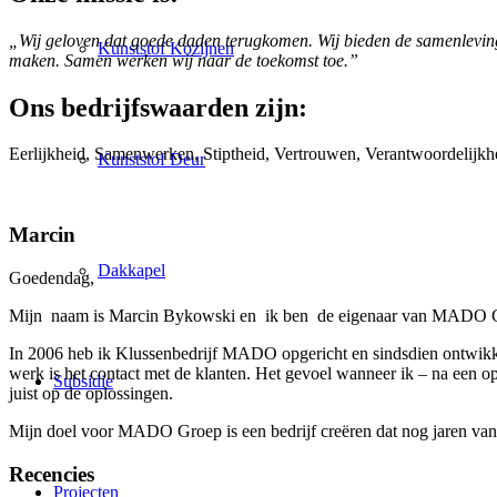
„Wij geloven dat goede daden terugkomen. Wij bieden de samenleving 
Kunststof Kozijnen
maken. Samen werken wij naar de toekomst toe.”
Ons bedrijfswaarden zijn:
Eerlijkheid, Samenwerken, Stiptheid, Vertrouwen, Verantwoordelijkhei
Kunststof Deur
Marcin
Dakkapel
Goedendag,
Mijn naam is Marcin Bykowski en ik ben de eigenaar van MADO 
In 2006 heb ik Klussenbedrijf MADO opgericht en sindsdien ontwikkelt 
werk is het contact met de klanten. Het gevoel wanneer ik – na een opd
Subsidie
juist op de oplossingen.
Mijn doel voor MADO Groep is een bedrijf creëren dat nog jaren van b
Recencies
Projecten