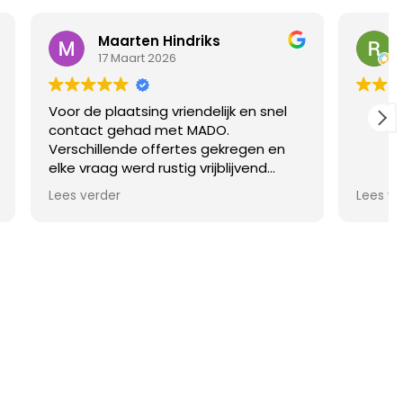
Richard Reijinga
4 Maart 2026
en snel
gen en
vend
iet in
Net werk van Mado , en vrij snel
Lees verder
iet in de
geplaatst na offerte … vakwerk!
g een dag