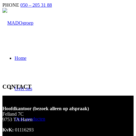
PHONE
050 – 205 31 88
Home
CONTACT
Over ons
Hoofdkantoor (bezoek alleen op afspraak)
Felland 7C
Onze producten
9753 TA Haren
KvK:
01116293